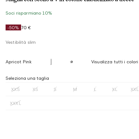
Soci risparmiano 10%
-50%
70 €
Vestibilità slim
Apricot Pink
Visualizza tutti i colori
Seleziona una taglia
XXS
XS
S
M
L
XL
XXL
XXXL