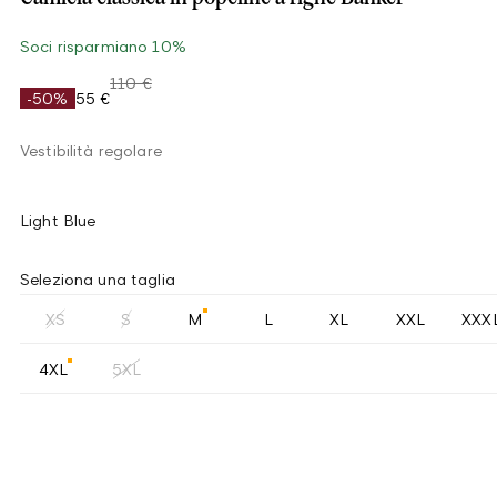
Soci risparmiano 10%
110 €
-50%
55 €
Vestibilità regolare
Light Blue
Seleziona una taglia
XS
S
M
L
XL
XXL
XXX
4XL
5XL